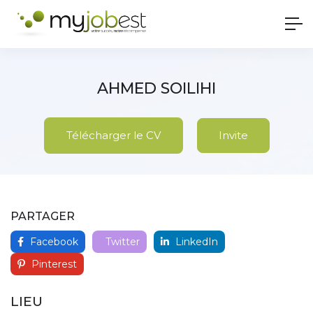
AHMED SOILIHI
Télécharger le CV
Invite
PARTAGER
Facebook
Twitter
LinkedIn
Pinterest
LIEU