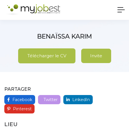
BENAÏSSA KARIM
Télécharger le CV
Invite
PARTAGER
Facebook
Twitter
LinkedIn
Pinterest
LIEU