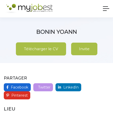
BONIN YOANN
Télécharger le CV
Invite
PARTAGER
Facebook
Twitter
LinkedIn
Pinterest
LIEU