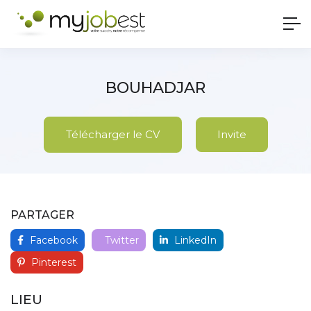
BOUHADJAR
Télécharger le CV
Invite
PARTAGER
Facebook
Twitter
LinkedIn
Pinterest
LIEU