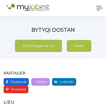
BYTYQI DOSTAN
Télécharger le CV
Invite
PARTAGER
Facebook
Twitter
LinkedIn
Pinterest
LIEU