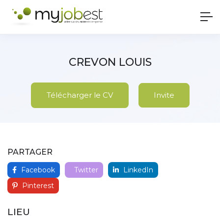
CREVON LOUIS
Télécharger le CV
Invite
PARTAGER
Facebook
Twitter
LinkedIn
Pinterest
LIEU