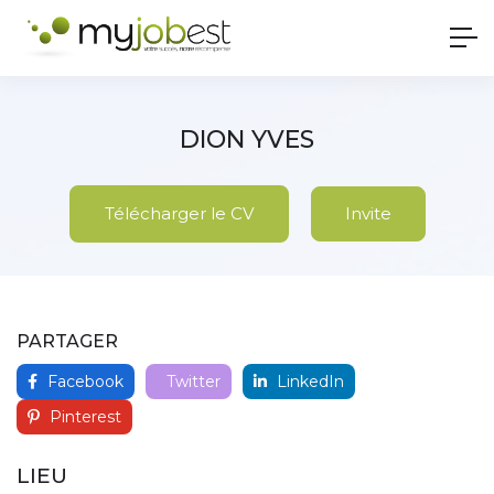
DION YVES
Télécharger le CV
Invite
PARTAGER
Facebook
Twitter
LinkedIn
Pinterest
LIEU