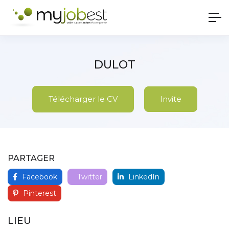
DULOT
Télécharger le CV
Invite
PARTAGER
Facebook
Twitter
LinkedIn
Pinterest
LIEU