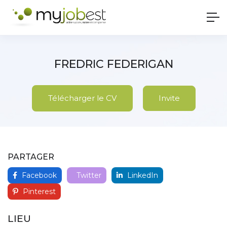
FREDRIC FEDERIGAN
Télécharger le CV
Invite
PARTAGER
Facebook
Twitter
LinkedIn
Pinterest
LIEU