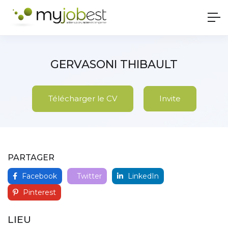
GERVASONI THIBAULT
Télécharger le CV
Invite
PARTAGER
Facebook
Twitter
LinkedIn
Pinterest
LIEU