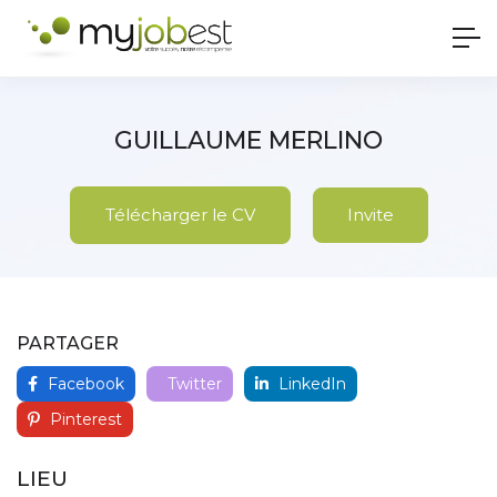
GUILLAUME MERLINO
Télécharger le CV
Invite
PARTAGER
Facebook
Twitter
LinkedIn
Pinterest
LIEU