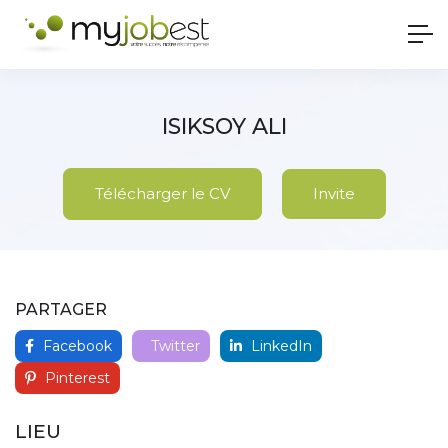
ISIKSOY ALI
Télécharger le CV
Invite
PARTAGER
Facebook
Twitter
LinkedIn
Pinterest
LIEU