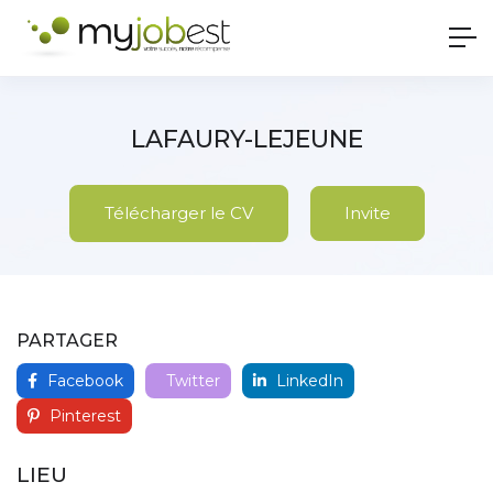
LAFAURY-LEJEUNE
Télécharger le CV
Invite
PARTAGER
Facebook
Twitter
LinkedIn
Pinterest
LIEU