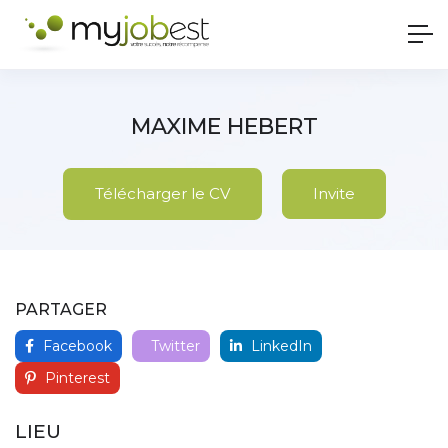
MAXIME HEBERT
Télécharger le CV
Invite
PARTAGER
Facebook
Twitter
LinkedIn
Pinterest
LIEU