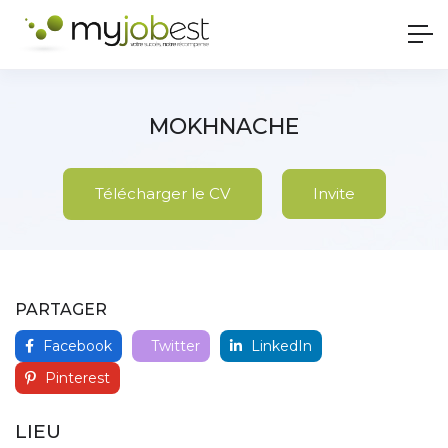
MOKHNACHE
Télécharger le CV
Invite
PARTAGER
Facebook
Twitter
LinkedIn
Pinterest
LIEU