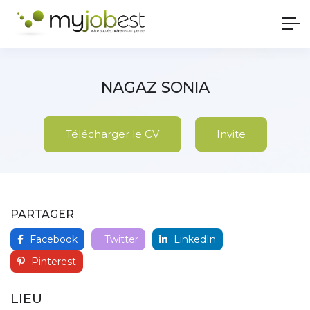
NAGAZ SONIA
Télécharger le CV
Invite
PARTAGER
Facebook
Twitter
LinkedIn
Pinterest
LIEU