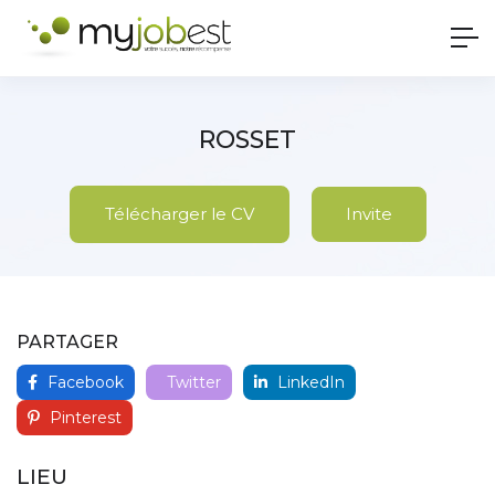
ROSSET
Télécharger le CV
Invite
PARTAGER
Facebook
Twitter
LinkedIn
Pinterest
LIEU