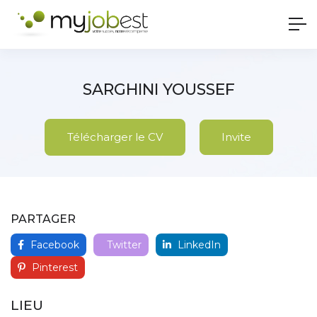
SARGHINI YOUSSEF
Télécharger le CV
Invite
PARTAGER
Facebook
Twitter
LinkedIn
Pinterest
LIEU