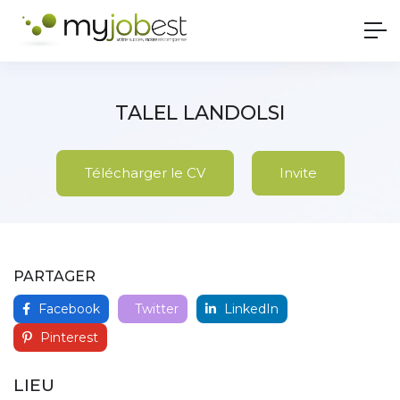
TALEL LANDOLSI
Télécharger le CV
Invite
PARTAGER
Facebook
Twitter
LinkedIn
Pinterest
LIEU