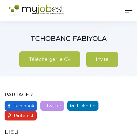
TCHOBANG FABIYOLA
Télécharger le CV
Invite
PARTAGER
Facebook
Twitter
LinkedIn
Pinterest
LIEU