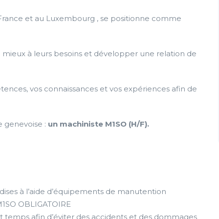
 France et au Luxembourg , se positionne comme
mieux à leurs besoins et développer une relation de
ences, vos connaissances et vos expériences afin de
e genevoise :
un machiniste M1SO (H/F).
dises à l’aide d’équipements de manutention
e M1SO OBLIGATOIRE
t temps afin d’éviter des accidents et des dommages